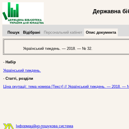
Державна бі
Пошук
Відібрані
Персональний кабінет
Опис документа
Український тиждень. — 2018. — № 32.
-
Набір
Український тиждень.
-
Статті, розділи
Ціна окупації: тема номера [Текст] // Український тиждень. — 2018. — 
Інформаційно-пошукова система