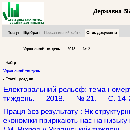
Державна бі
Пошук
Відібрані
Персональний кабінет
Опис документа
Український тиждень. — 2018. — № 21.
-
Набір
Український тиждень.
-
Статті, розділи
Електоральний рельєф: тема номеру 
тиждень. — 2018. — № 21. — С. 14-
Праця без результату : Як структурні
економіки прирікають нас на низьку 
/ М. Віхров // Український тиждень.