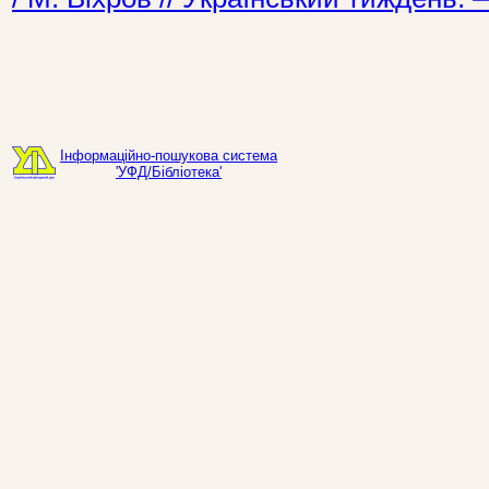
Інформаційно-пошукова система
'УФД/Бібліотека'