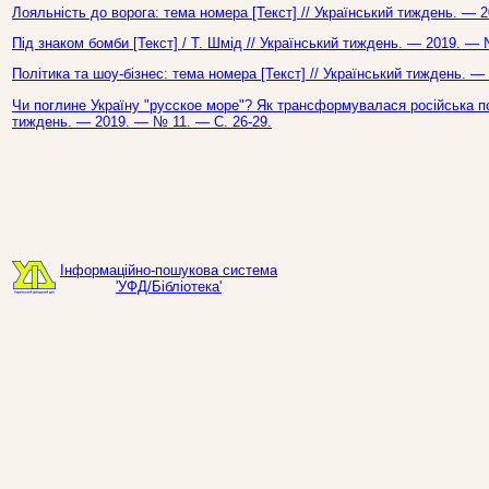
Лояльність до ворога: тема номера [Текст] // Український тиждень. — 
Під знаком бомби [Текст] / Т. Шмід // Український тиждень. — 2019. — 
Політика та шоу-бізнес: тема номера [Текст] // Український тиждень. —
Чи поглине Україну "русское море"? Як трансформувалася російська полі
тиждень. — 2019. — № 11. — С. 26-29.
Інформаційно-пошукова система
'УФД/Бібліотека'