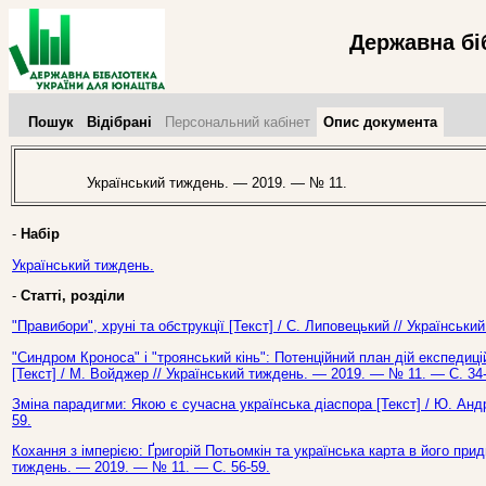
Державна бі
Пошук
Відібрані
Персональний кабінет
Опис документа
Український тиждень. — 2019. — № 11.
-
Набір
Український тиждень.
-
Статті, розділи
"Правибори", хруні та обструкції [Текст] / С. Липовецький // Українськ
"Синдром Кроноса" і "троянський кінь": Потенційний план дій експедицій
[Текст] / М. Войджер // Український тиждень. — 2019. — № 11. — С. 34-
Зміна парадигми: Якою є сучасна українська діаспора [Текст] / Ю. Анд
59.
Кохання з імперією: Ґригорій Потьомкін та українська карта в його придв
тиждень. — 2019. — № 11. — С. 56-59.