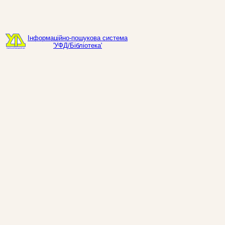
Інформаційно-пошукова система
'УФД/Бібліотека'