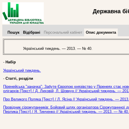
Державна бі
Пошук
Відібрані
Персональний кабінет
Опис документа
Український тиждень. — 2013. — № 40.
-
Набір
Український тиждень.
-
Статті, розділи
Піренейська "заначка": Забуте Європою князівство у Піренеях стає н
олігархів [Текст] / Д. Лиховій, Л. Шовкун // Український тиждень. — 20
Про Великого Поляка [Текст] / Л. Ясіна // Український тиждень. — 2013
Провідник сірожупанників: Бойовий шлях організатора Сірожупаннної див
Перлика [Текст] / Я. Тинченко // Український тиждень. — 2013. — № 40.