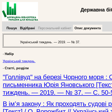
Державна бі
Пошук
Відібрані
Персональний кабінет
Опис документа
Український тиждень. — 2019. — № 37.
-
Набір
Український тиждень.
-
Статті, розділи
"Голлівуд" на березі Чорного моря : 
письменника Юрія Яновського [Текст]
тиждень. — 2019. — № 37. — С. 50-
В ім’я закону : Як проходять судові 
[Текст] / О. Ворожбит // Українськи