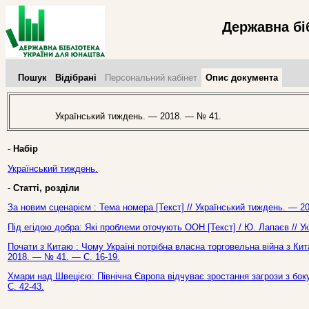
Державна бі
Пошук
Відібрані
Персональний кабінет
Опис документа
Український тиждень. — 2018. — № 41.
-
Набір
Український тиждень.
-
Статті, розділи
За новим сценарієм : Тема номера [Текст] // Український тиждень. — 2
Під егідою добра: Які проблеми оточують ООН [Текст] / Ю. Лапаєв // У
Почати з Китаю : Чому Україні потрібна власна торговельна війна з Кит
2018. — № 41. — С. 16-19.
Хмари над Швецією: Північна Європа відчуває зростання загрози з боку
С. 42-43.