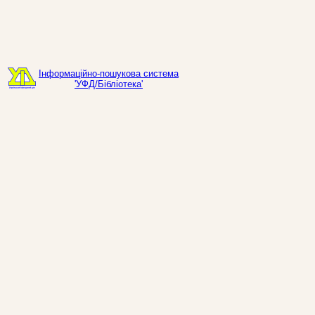
Інформаційно-пошукова система
'УФД/Бібліотека'