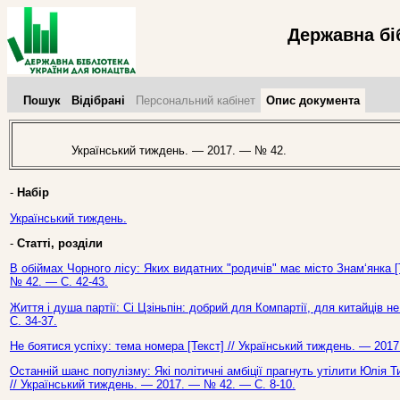
Державна бі
Пошук
Відібрані
Персональний кабінет
Опис документа
Український тиждень. — 2017. — № 42.
-
Набір
Український тиждень.
-
Статті, розділи
В обіймах Чорного лісу: Яких видатних "родичів" має місто Знам‘янка [
№ 42. — С. 42-43.
Життя і душа партії: Сі Цзіньпін: добрий для Компартії, для китайців 
С. 34-37.
Не боятися успіху: тема номера [Текст] // Український тиждень. — 201
Останній шанс популізму: Які політичні амбіції прагнуть утілити Юлія Ти
// Український тиждень. — 2017. — № 42. — С. 8-10.