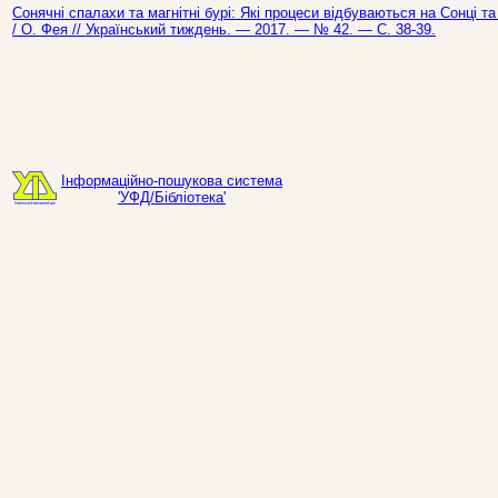
Сонячні спалахи та магнітні бурі: Які процеси відбуваються на Сонці та
/ О. Фея // Український тиждень. — 2017. — № 42. — С. 38-39.
Інформаційно-пошукова система
'УФД/Бібліотека'