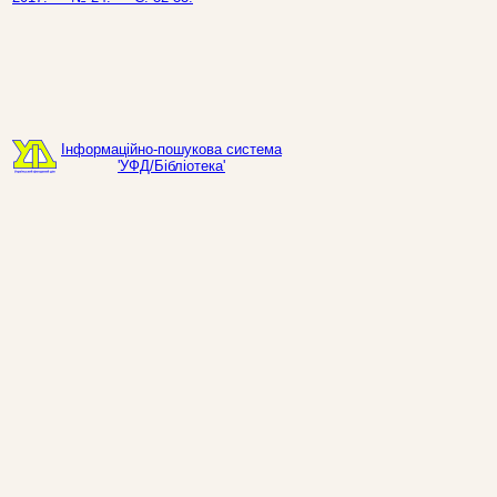
Інформаційно-пошукова система
'УФД/Бібліотека'