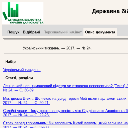
Державна бі
Пошук
Відібрані
Персональний кабінет
Опис документа
Український тиждень. — 2017. — № 24.
-
Набір
Український тиждень.
-
Статті, розділи
Лєнінський неп: тимчасовий відступ чи втрачена перспектива? [Текст] 
№ 24. — С. 36-39.
Між двома Brexit: Що чекає на уряд Терези Мей після парламентських ви
2017. — № 24. — С. 20-21.
Сімейні чвари: Чому росте напруженість між Саудівською Аравією та її
2017. — № 24. — С. 22-23.
Страх перед глобальним: Чи заповнить Китай вакуум, який залишає на с
2017. — № 24. — С. 32-33.