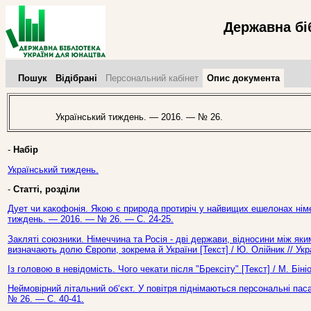
Державна бі
Пошук
Відібрані
Персональний кабінет
Опис документа
Український тиждень. — 2016. — № 26.
-
Набір
Український тиждень.
-
Статті, розділи
Дует чи какофонія. Якою є природа протиріч у найвищих ешелонах німец
тиждень. — 2016. — № 26. — С. 24-25.
Закляті союзники. Німеччина та Росія - дві держави, відносини між я
визначають долю Європи, зокрема й України [Текст] / Ю. Олійник // Ук
Із головою в невідомість. Чого чекати після "Брексіту" [Текст] / М. Бі
Неймовірний літальний об‘єкт. У повітря піднімаються персональні пас
№ 26. — С. 40-41.