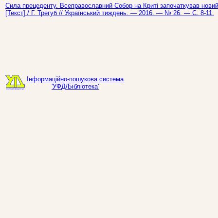
Сила прецеденту. Всеправославний Собор на Криті започаткував новий
[Текст] / Г. Трегуб // Український тиждень. — 2016. — № 26. — С. 8-11.
Інформаційно-пошукова система
'УФД/Бібліотека'