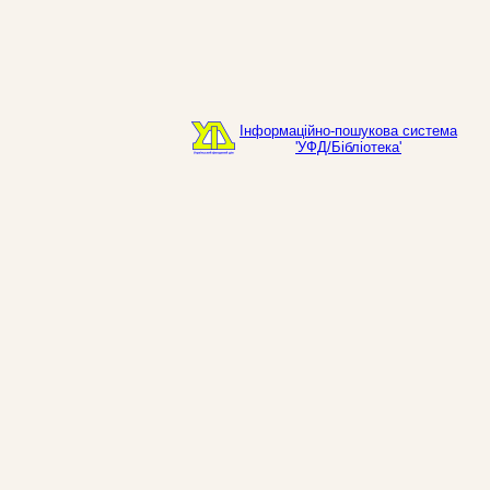
Інформаційно-пошукова система
'УФД/Бібліотека'