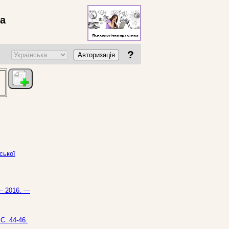
ва
?
Авторизація
ської
 — 2016. —
С. 44-46.