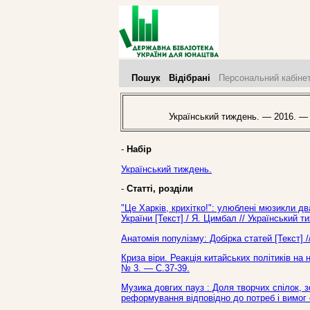
Пошук
Відібрані
Персональний кабіне
Український тиждень. — 2016. —
-
Набір
Український тиждень.
-
Статті, розділи
"Це Харків, крихітко!": улюблені мюзикли д
України [Текст] / Я. Цимбал // Український 
Анатомія популізму: Добірка статей [Текст] 
Криза віри. Реакція китайських політиків на 
№ 3. — С.37-39.
Музика довгих пауз : Доля творчих спілок, з
реформування відповідно до потреб і вимог с