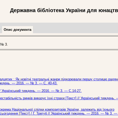
Державна бібліотека України для юнацт
т
Опис документа
 № 3.
вадцятих : Як новітні театральні жанри підкорювали першу столицю радян
тиждень. — 2016. — № 3. — С. 40-43.
// Український тиждень. — 2016. — № 3. — С.14-27.
нестабільність ринків виказує їхні страхи [Текст] // Український тиждень.
окрема Національної спілки композиторів України, залежить від їхнього
ьогодення [Текст] / Г. Трегуб // Український тиждень. — 2016. — № 3. — 