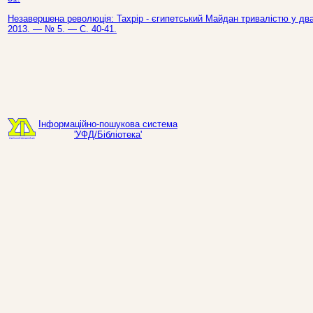
Незавершена революція: Тахрір - єгипетський Майдан тривалістю у два 
2013. — № 5. — С. 40-41.
Інформаційно-пошукова система
'УФД/Бібліотека'