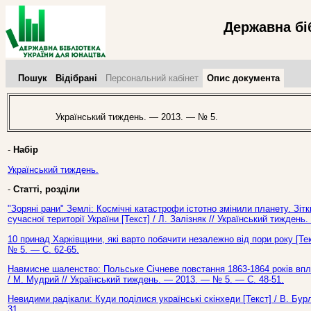
Державна бі
Пошук
Відібрані
Персональний кабінет
Опис документа
Український тиждень. — 2013. — № 5.
-
Набір
Український тиждень.
-
Статті, розділи
"Зоряні рани" Землі: Космічні катастрофи істотно змінили планету. Зіт
сучасної території України [Текст] / Л. Залізняк // Український тижден
10 принад Харківщини, які варто побачити незалежно від пори року [Тек
№ 5. — С. 62-65.
Навмисне шаленство: Польське Січневе повстання 1863-1864 років впли
/ М. Мудрий // Український тиждень. — 2013. — № 5. — С. 48-51.
Невидими радікали: Куди поділися українські скінхеди [Текст] / В. Бу
31.