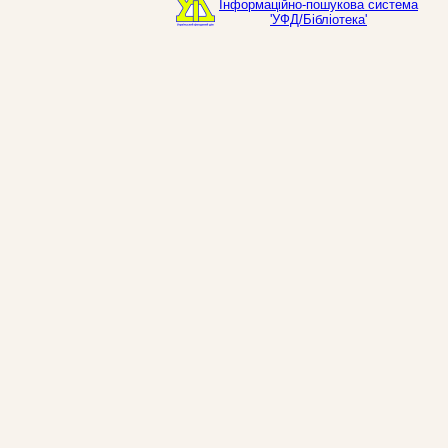
Інформаційно-пошукова система
'УФД/Бібліотека'