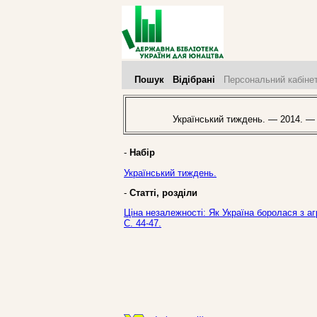
Пошук
Відібрані
Персональний кабіне
Український тиждень. — 2014. —
-
Набір
Український тиждень.
-
Статті, розділи
Ціна незалежності: Як Україна боролася з аг
С. 44-47.