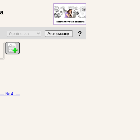
ва
?
Авторизація
. — № 4. —