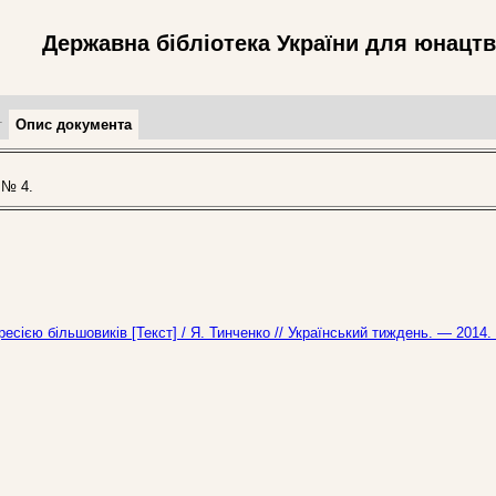
Державна бібліотека України для юнацт
т
Опис документа
 № 4.
ресією більшовиків [Текст] / Я. Тинченко // Український тиждень. — 2014