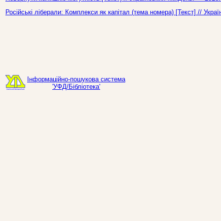
Російські ліберали: Комплекси як капітал (тема номера) [Текст] // Укр
Інформаційно-пошукова система
'УФД/Бібліотека'