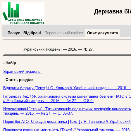
Державна бі
Пошук
Відібрані
Персональний кабінет
Опис документа
Український тиждень. — 2016. — № 27.
-
Набір
Український тиждень.
-
Статті, розділи
Відкрити Африку [Текст] / О. Крамар // Український тиждень. — 2016. 
Готовність №1? Як організована система колективної безпеки НАТО в Євр
// Український тиждень. — 2016. — № 27. — С.8-9.
Нереалізовані "стани". П‘ять колишніх радянських республік намагаються
тиждень. — 2016. — № 27. — С. 35-37.
Перші бої АТО. Спогади десантника [Текст] / Я. Тинченко // Українськ
Повернути колишню могутність [Текст] // Український тиждень. — 2016