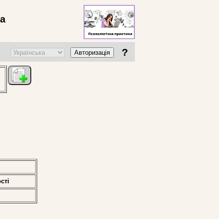
ва
?
Авторизація
стi