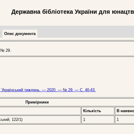
Державна бібліотека України для юнацт
т
Опис документа
 № 29.
// Український тиждень. — 2020. — № 29. — С. 40-43.
Примірники
Кількість
В наявно
ський, 122/1)
1
1