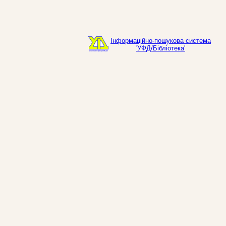
Інформаційно-пошукова система
'УФД/Бібліотека'