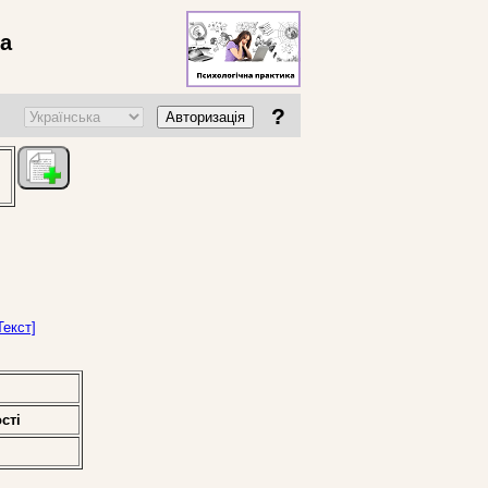
ва
?
Авторизація
Текст]
стi