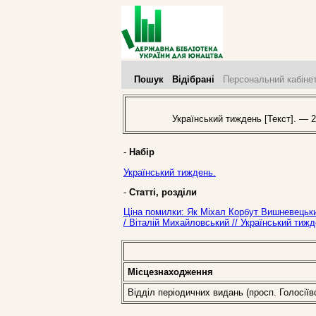
Пошук
Відібрані
Персональний кабіне
Український тиждень [Текст]. — 2
-
Набір
Український тиждень.
-
Статті, розділи
Ціна помилки: Як Міхал Корбут Вишневецький
/ Віталій Михайловський // Український тиж
Місцезнаходження
Відділ періодичних видань (просп. Голосіїв