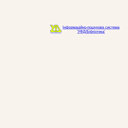
Інформаційно-пошукова система
'УФД/Бібліотека'