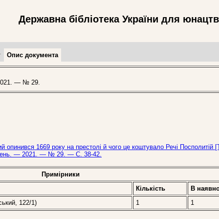
Державна бібліотека України для юнацт
т
Опис документа
021. — № 29.
 опинився 1669 року на престолі й чого це коштувало Речі Посполитій [
день. — 2021. — № 29. — С. 38-42.
Примірники
Кількість
В наявно
ський, 122/1)
1
1