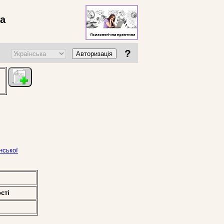
ва
?
Авторизація
нської
стi