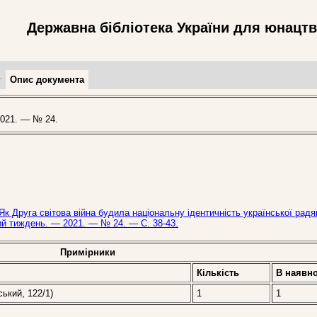
Державна бібліотека України для юнацт
т
Опис документа
021. — № 24.
Як Друга світова війна будила національну ідентичність української радя
ький тиждень. — 2021. — № 24. — С. 38-43.
Примірники
Кількість
В наявно
ський, 122/1)
1
1