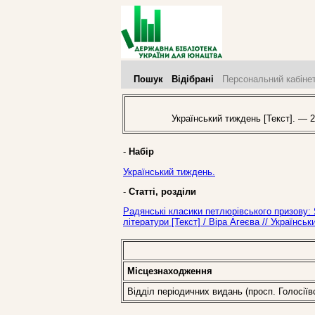
Пошук
Відібрані
Персональний кабіне
Український тиждень [Текст]. — 2
-
Набір
Український тиждень.
-
Статті, розділи
Радянські класики петлюрівського призову: 
літератури [Текст] / Віра Агеєва // Українс
Місцезнаходження
Відділ періодичних видань (просп. Голосіїв