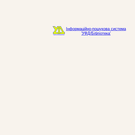
Інформаційно-пошукова система
'УФД/Бібліотека'