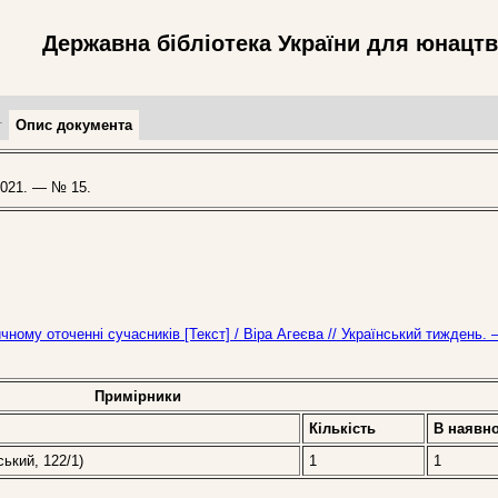
Державна бібліотека України для юнацт
т
Опис документа
021. — № 15.
чному оточенні сучасників [Текст] / Віра Агеєва // Український тиждень.
Примірники
Кількість
В наявно
ський, 122/1)
1
1