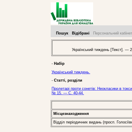
Пошук
Відібрані
Персональний кабіне
Український тиждень [Текст]. — 2
-
Набір
Український тиждень.
-
Статті, розділи
Пролетарі проти сонетів: Неокласики в токси
№ 15. — С. 40-44.
Місцезнаходження
Відділ періодичних видань (просп. Голосіїв