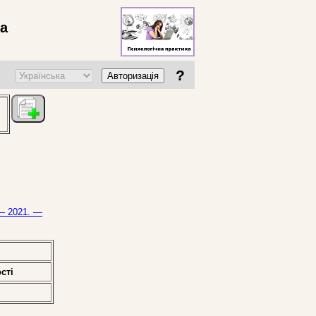
ва
?
Авторизація
 — 2021. —
стi