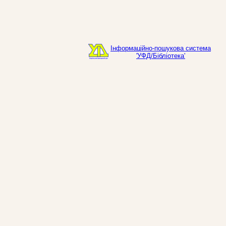
Інформаційно-пошукова система
'УФД/Бібліотека'