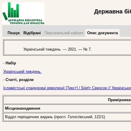
Державна бі
Пошук
Відібрані
Персональний кабінет
Опис документа
Український тиждень. — 2021. — № 7.
-
Набір
Український тиждень.
-
Статті, розділи
Ісламістські спадкоємці революції [Текст] / Бірґіт Свенсон // Українсь
Примірники
Місцезнаходження
Відділ періодичних видань (просп. Голосіївський, 122/1)