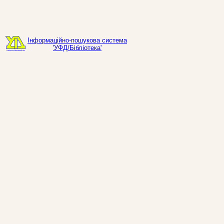
Інформаційно-пошукова система
'УФД/Бібліотека'