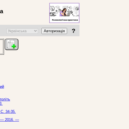
ва
?
Авторизація
кий
толіть
3.
С. 34-35.
. — 2016. —