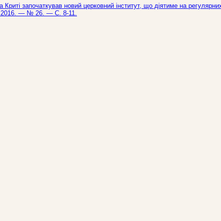
 Криті започаткував новий церковний інститут, що діятиме на регулярни
— 2016. — № 26. — С. 8-11.