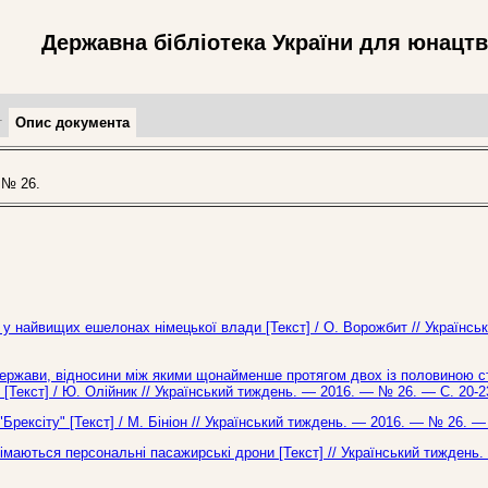
Державна бібліотека України для юнацт
т
Опис документа
 № 26.
 у найвищих ешелонах німецької влади [Текст] / О. Ворожбит // Українсь
 держави, відносини між якими щонайменше протягом двох із половиною с
[Текст] / Ю. Олійник // Український тиждень. — 2016. — № 26. — С. 20-2
"Брексіту" [Текст] / М. Бініон // Український тиждень. — 2016. — № 26. — 
німаються персональні пасажирські дрони [Текст] // Український тиждень