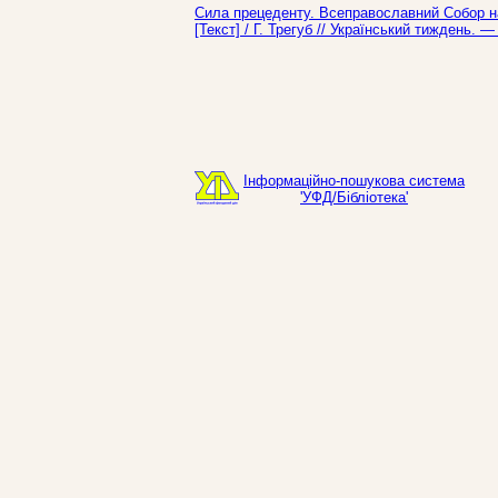
Сила прецеденту. Всеправославний Собор на
[Текст] / Г. Трегуб // Український тиждень. 
Інформаційно-пошукова система
'УФД/Бібліотека'