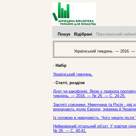
Пошук
Відібрані
Персональний кабіне
Український тиждень. — 2016. —
-
Набір
Український тиждень.
-
Статті, розділи
Дует чи какофонія. Якою є природа протиріч
тиждень. — 2016. — № 26. — С. 24-25.
Закляті союзники. Німеччина та Росія - дві
визначають долю Європи, зокрема й України 
Із головою в невідомість. Чого чекати після 
Неймовірний літальний об‘єкт. У повітря під
№ 26. — С. 40-41.