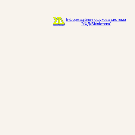
Інформаційно-пошукова система
'УФД/Бібліотека'