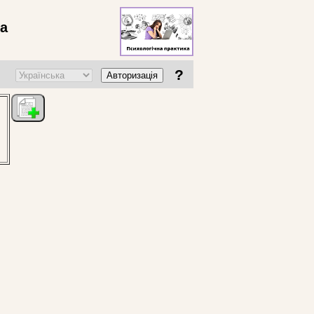
ва
?
Авторизація