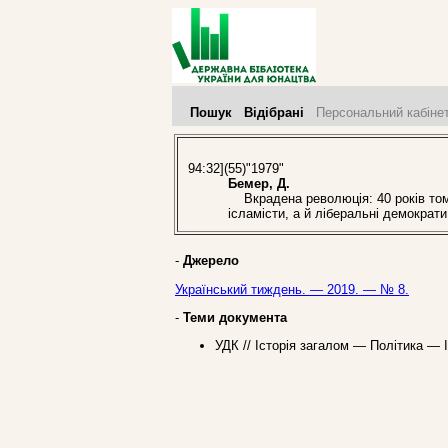
Пошук
Відібрані
Персональний кабіне
94:32](55)"1979"
Бемер, Д.
Вкрадена революція: 40 років тому
ісламісти, а й ліберальні демократи
-
Джерело
Український тиждень. — 2019. — № 8.
-
Теми документа
УДК // Історія загалом — Політика — Ір