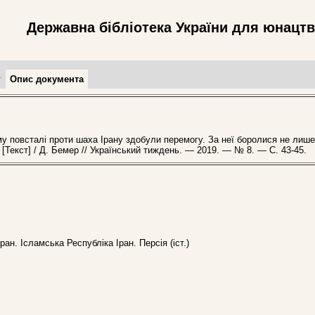
Державна бібліотека України для юнацт
т
Опис документа
 повсталі проти шаха Ірану здобули перемогу. За неї боролися не лише
 [Текст] / Д. Бемер // Український тиждень. — 2019. — № 8. — С. 43-45.
ан. Ісламська Республіка Іран. Персія (іст.)