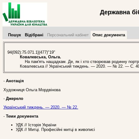
Державна бі
Пошук
Відібрані
Персональний кабінет
Опис документа
94(092):75.071.1](477)"19"
Ковалевська, Ольга.
На пам'ять нащадкам. Де, як і хто створював родинну портр
Ковалевська // Український тиждень. — 2020. — № 22. — С. 40
-
Анотація
Художниця Ольга Мордвінова
-
Джерело
Український тиждень. — 2020. — № 22.
-
Теми документа
УДК // Історія України
УДК // Митці. Професійні митці в живописі