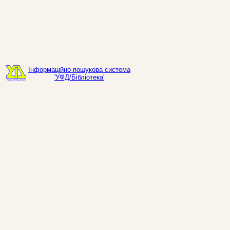
Інформаційно-пошукова система
'УФД/Бібліотека'