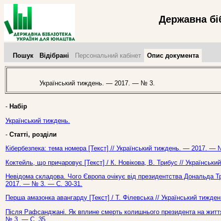
Державна бі
Пошук
Відібрані
Персональний кабінет
Опис документа
Український тиждень. — 2017. — № 3.
-
Набір
Український тиждень.
-
Статті, розділи
Кібербезпека: тема номера [Текст] // Український тиждень. — 2017. — 
Коктейль, що причаровує [Текст] / К. Новікова, В. Трибус // Українськ
Невідома складова. Чого Європа очікує від президентства Дональда Тра
2017. — № 3. — С. 30-31.
Перша амазонка авангарду [Текст] / Т. Філевська // Український тижде
Після Рафсанджані. Як вплине смерть колишнього президента на життя 
№ 3. — С. 35.