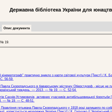
Державна бібліотека України для юнацт
т
Опис документа
 № 19.
кінематограф" практично зникло з карти світової культури [Текст] / К. 
С. 56-59.
а Павла Скоропадського в баварському містечку Оберстдорф - місце не 
/ Український тиждень. — 2013. — № 19. — С. 52-54.
ратів Сахнів-Устимовичів, активних учасників антибільшовицької боротьби [
3. — № 19. — С. 48-51.
Правління гетьмана Павла Скоропадського у 1918 році залишило по собі
ації, користується незалежна Україна [Текст] / К. Галушко // Український