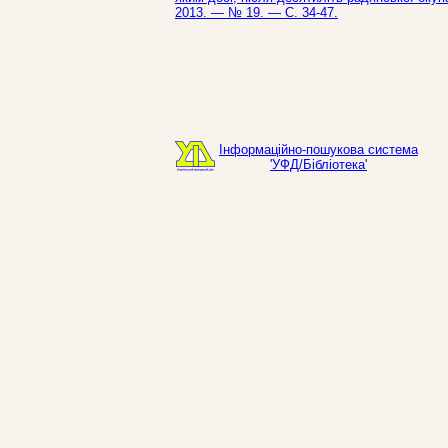
2013. — № 19. — С. 34-47.
Інформаційно-пошукова система
'УФД/Бібліотека'