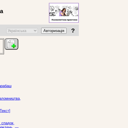
ва
?
Авторизація
Барабаш
паломництва,
Текст]
 спадок,
 тиждень. —