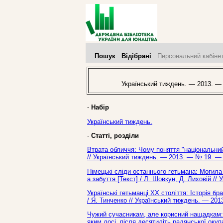
Пошук
Відібрані
Персональний кабіне
Український тиждень. — 2013. —
-
Набір
Український тиждень.
-
Статті, розділи
Втрата обличчя: Чому поняття "національний 
// Український тиждень. — 2013. — № 19. — 
Німецькі сліди останнього гетьмана: Могил
а забуття [Текст] / Л. Шовкун, Д. Лиховій /
Українські гетьманці ХХ століття: Історія б
/ Я. Тинченко // Український тиждень. — 201
Чужий сучасникам, але корисний нащадкам: 
яким досі, після десятиліть радянської окуп