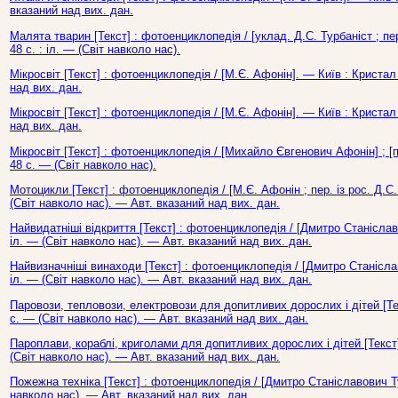
вказаний над вих. дан.
Малята тварин [Текст] : фотоенциклопедія / [уклад. Д.С. Турбаніст ; пер
48 с. : іл. — (Світ навколо нас).
Мікросвіт [Текст] : фотоенциклопедія / [М.Є. Афонін]. — Київ : Кристал
над вих. дан.
Мікросвіт [Текст] : фотоенциклопедія / [М.Є. Афонін]. — Київ : Кристал
над вих. дан.
Мікросвіт [Текст] : фотоенциклопедія / [Михайло Євгенович Афонін] ; [п
48 с. — (Світ навколо нас).
Мотоцикли [Текст] : фотоенциклопедія / [М.Є. Афонін ; пер. із рос. Д.С.
(Світ навколо нас). — Авт. вказаний над вих. дан.
Найвидатніші відкриття [Текст] : фотоенциклопедія / [Дмитро Станіслав
іл. — (Світ навколо нас). — Авт. вказаний над вих. дан.
Найвизначніші винаходи [Текст] : фотоенциклопедія / [Дмитро Станіслав
іл. — (Світ навколо нас). — Авт. вказаний над вих. дан.
Паровози, тепловози, електровози для допитливих дорослих і дітей [Текс
с. — (Світ навколо нас). — Авт. вказаний над вих. дан.
Пароплави, кораблі, криголами для допитливих дорослих і дітей [Текст] 
(Світ навколо нас). — Авт. вказаний над вих. дан.
Пожежна техніка [Текст] : фотоенциклопедія / [Дмитро Станіславович Ту
навколо нас). — Авт. вказаний над вих. дан.