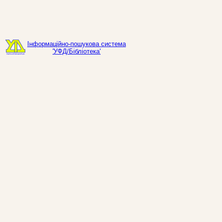
Інформаційно-пошукова система
'УФД/Бібліотека'