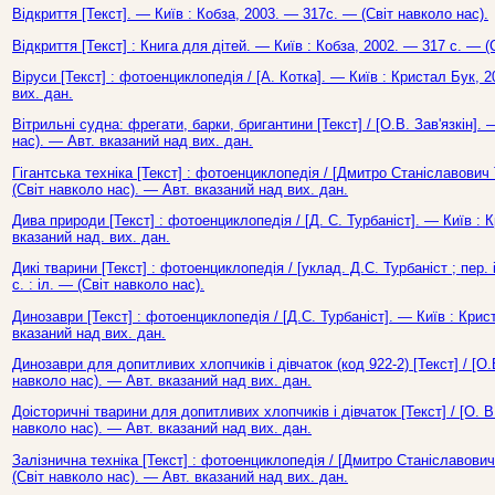
Відкриття [Текст]. — Київ : Кобза, 2003. — 317с. — (Світ навколо нас).
Відкриття [Текст] : Книга для дітей. — Київ : Кобза, 2002. — 317 с. — (
Віруси [Текст] : фотоенциклопедія / [А. Котка]. — Київ : Кристал Бук, 
вих. дан.
Вітрильні судна: фрегати, барки, бригантини [Текст] / [О.В. Зав'язкін].
нас). — Авт. вказаний над вих. дан.
Гігантська техніка [Текст] : фотоенциклопедія / [Дмитро Станіславович 
(Світ навколо нас). — Авт. вказаний над вих. дан.
Дива природи [Текст] : фотоенциклопедія / [Д. С. Турбаніст]. — Київ : 
вказаний над. вих. дан.
Дикі тварини [Текст] : фотоенциклопедія / [уклад. Д.С. Турбаніст ; пер.
с. : іл. — (Світ навколо нас).
Динозаври [Текст] : фотоенциклопедія / [Д.С. Турбаніст]. — Київ : Крис
вказаний над вих. дан.
Динозаври для допитливих хлопчиків і дівчаток (код 922-2) [Текст] / [О.
навколо нас). — Авт. вказаний над вих. дан.
Доісторичні тварини для допитливих хлопчиків і дівчаток [Текст] / [О. В
навколо нас). — Авт. вказаний над вих. дан.
Залізнична техніка [Текст] : фотоенциклопедія / [Дмитро Станіславович 
(Світ навколо нас). — Авт. вказаний над вих. дан.