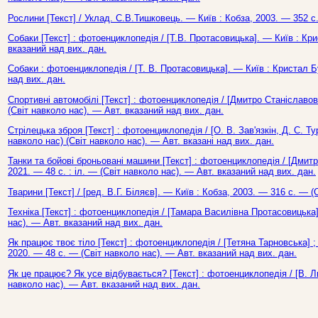
Рослини [Текст] / Уклад. С.В.Тишковець. — Київ : Кобза, 2003. — 352 с.
Собаки [Текст] : фотоенциклопедія / [Т.В. Протасовицька]. — Київ : Кри
вказаний над вих. дан.
Собаки : фотоенциклопедія / [Т. В. Протасовицька]. — Київ : Кристал Б
над вих. дан.
Спортивні автомобілі [Текст] : фотоенциклопедія / [Дмитро Станіславови
(Світ навколо нас). — Авт. вказаний над вих. дан.
Стрілецька зброя [Текст] : фотоенциклопедія / [О. В. Зав'язкін, Д. С. Т
навколо нас) (Світ навколо нас). — Авт. вказані над вих. дан.
Танки та бойові броньовані машини [Текст] : фотоенциклопедія / [Дмитр
2021. — 48 с. : іл. — (Світ навколо нас). — Авт. вказаний над вих. дан.
Тварини [Текст] / [ред. В.Г. Біляєв]. — Київ : Кобза, 2003. — 316 с. — (
Техніка [Текст] : фотоенциклопедія / [Тамара Василівна Протасовицька]
нас). — Авт. вказаний над вих. дан.
Як працює твоє тіло [Текст] : фотоенциклопедія / [Тетяна Тарновська] ; 
2020. — 48 с. — (Світ навколо нас). — Авт. вказаний над вих. дан.
Як це працює? Як усе відбувається? [Текст] : фотоенциклопедія / [В. Л
навколо нас). — Авт. вказаний над вих. дан.