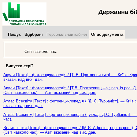
Державна бі
Пошук
Відібрані
Персональний кабінет
Опис документа
Світ навколо нас.
-
Випуски серії
Акули [Текст] : фотоенциклопедія / [Т. В. Протасовицька]. — Київ : Кри
вказан. над вих. дан.
Акули [Текст] : фотоенциклопедія / [Т.В. Протасовицька ; пер. із рос. Д.
(Світ навколо нас). — Авт. вказаний над вих. дан.
Атлас Всесвіту [Текст] : фотоенциклопедія / [Д. С. Турбаніст]. — Київ 
вказан. над вих. дан.
Атлас Всесвіту [Текст] : фотоенциклопедія / [уклад. Д.С. Турбаніст]. — 
нас).
Великі кішки [Текст] : фотоенциклопедія / [М.Є. Афонін ; пер. із рос. Д.
(Світ навколо нас). — Авт. вказаний над вих. дан.