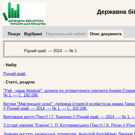
Державна бі
Пошук
Відібрані
Персональний кабінет
Опис документа
Рідний край. — 2014. — № 1.
-
Набір
Рідний край.
-
Статті, розділи
"Рай - наша Україна!": штрихи до літературного портрета Андрія Сторож
№ 1. — С. 192-199.
Витоки "Мар‘янської осені": любовна історія й особистісна драма Тарас
// Рідний край. — 2014. — № 1. — С. 102-106.
Врятоване життя [Текст] / Г. Ткаченко // Рідний край. — 2014. — № 1. —
З історії ювілеїв "Енеїди" І. П. Котляревського [Текст] / А. Ротач // Р
Знакова постать української літератури: Анатолій Андрійович Дімаров [