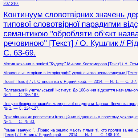
207-210.
Континуум словотвірних значень де
типової словотвірної парадигми відс
семантикою "обробляти об‘єкт назв
речовиною" [Текст] / О. Кушлик // Р
С. 63-69.
Мотив кохання в повісті "Кудеяр" Миколи Костомарова [Текст] / Н. Ось
Мюнхенські сторінки в історіографії українського неокласицизму [Текст]
Поезії [Текст] / Л. Степовичка // Рідний край. — 2014. — № 1. — С. 3-7.
Полтавський учительський інститут. До 100-річчя відкриття навчального
№ 1. — С. 185-187.
Пошуки безцінних скарбів малярської спадщини Тараса Шевченка продо
№ 1. — С. 124-127.
Прислівники як репрезенти інтенційних відношень у простому ускладнен
№ 1. — С. 75-80.
Роман Іванчук: "...Право на землю мають тільки ті, хто пролив за неї 
[Текст] / Г. Білик // Рідний край. — 2014. — № 1. — С. 188-191.