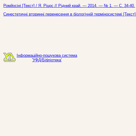
Ромйосіні [Текст] / Я. Ріцос // Рідний край. — 2014. — № 1. — С. 34-40.
Синестетичні вторинні перенесення в біологічній терміносистемі [Текст]
Інформаційно-пошукова система
'УФД/Бібліотека'