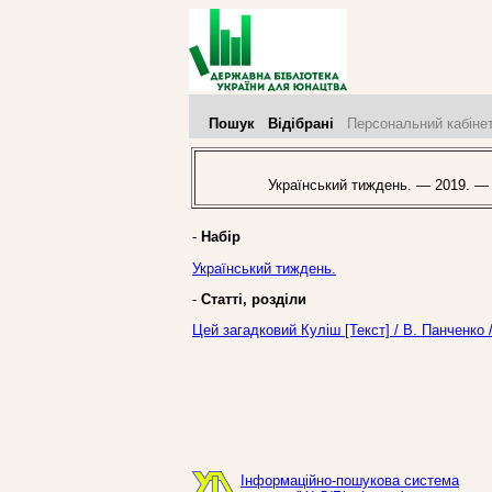
Пошук
Відібрані
Персональний кабіне
Український тиждень. — 2019. —
-
Набір
Український тиждень.
-
Статті, розділи
Цей загадковий Куліш [Текст] / В. Панченко
Інформаційно-пошукова система