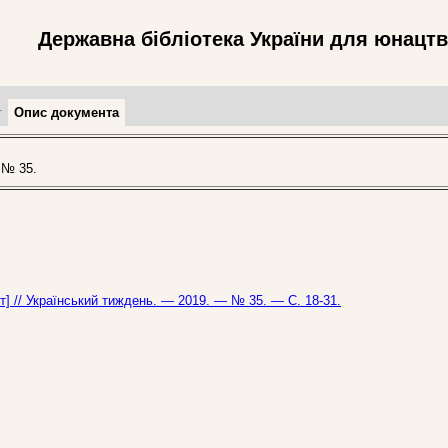
Державна бібліотека України для юнацт
т
Опис документа
 № 35.
т] // Український тиждень. — 2019. — № 35. — С. 18-31.