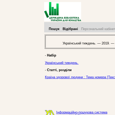
Пошук
Відібрані
Персональний кабіне
Український тиждень. — 2019. —
-
Набір
Український тиждень.
-
Статті, розділи
Країна здорової людини : Тема номера [Текс
Інформаційно-пошукова система