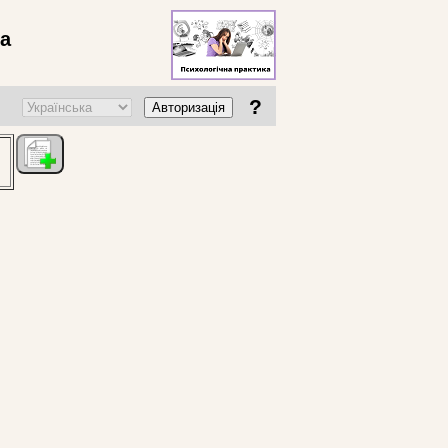
ва
?
Авторизація