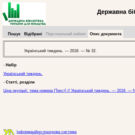
Державна бі
Пошук
Відібрані
Персональний кабінет
Опис документа
Український тиждень. — 2018. — № 32.
-
Набір
Український тиждень.
-
Статті, розділи
Ціна окупації: тема номера [Текст] // Український тиждень. — 2018. — 
Інформаційно-пошукова система