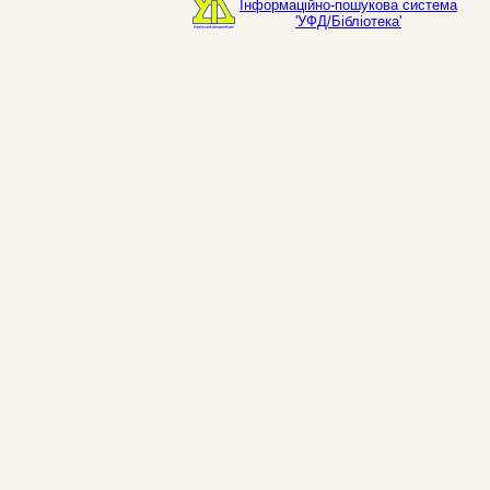
Інформаційно-пошукова система
'УФД/Бібліотека'