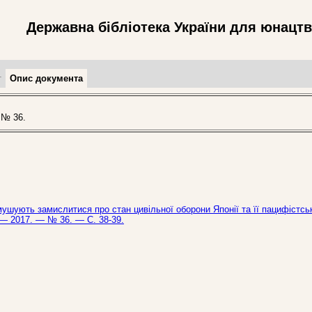
Державна бібліотека України для юнацт
т
Опис документа
 № 36.
ушують замислитися про стан цивільної оборони Японії та її пацифістсь
. — 2017. — № 36. — С. 38-39.