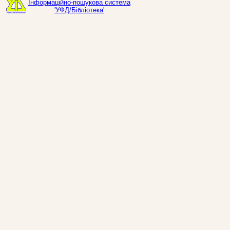
Інформаційно-пошукова система
'УФД/Бібліотека'