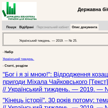
Державна бі
Пошук
Відібрані
Персональний кабінет
Опис документа
Український тиждень. — 2019. — № 25.
-
Набір
Український тиждень.
-
Статті, розділи
"Бог і я зі мною!": Відродження козац
пригоди Міхала Чайковського [Текст]
// Український тиждень. — 2019. — 
"Кінець історії". 30 років потому: те
// Український тиждень. — 2019. — 