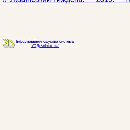
Інформаційно-пошукова система
'УФД/Бібліотека'