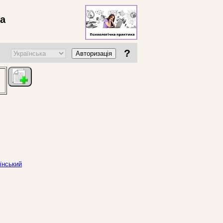
ва
?
Авторизація
аїнський