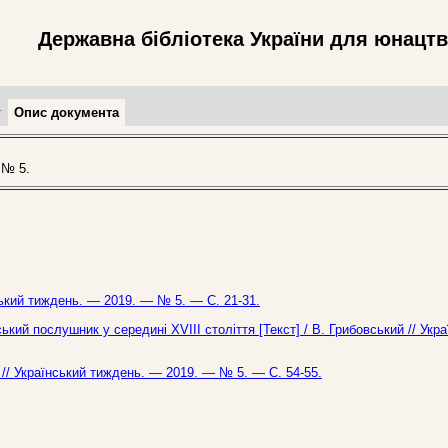
Державна бібліотека України для юнацт
т
Опис документа
 № 5.
ський тиждень. — 2019. — № 5. — С. 21-31.
кий послушник у середині ХVІІІ століття [Текст] / В. Грибовський // Укр
о // Український тиждень. — 2019. — № 5. — С. 54-55.