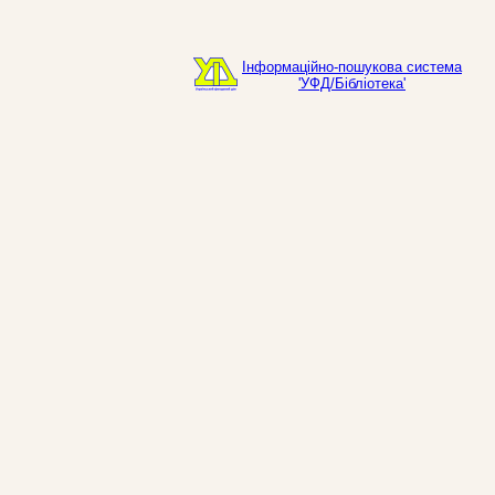
Інформаційно-пошукова система
'УФД/Бібліотека'