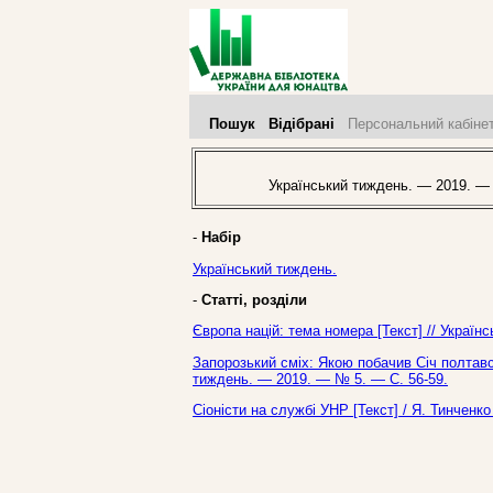
Пошук
Відібрані
Персональний кабіне
Український тиждень. — 2019. —
-
Набір
Український тиждень.
-
Статті, розділи
Європа націй: тема номера [Текст] // Україн
Запорозький сміх: Якою побачив Січ полтавсь
тиждень. — 2019. — № 5. — С. 56-59.
Сіоністи на службі УНР [Текст] / Я. Тинченк