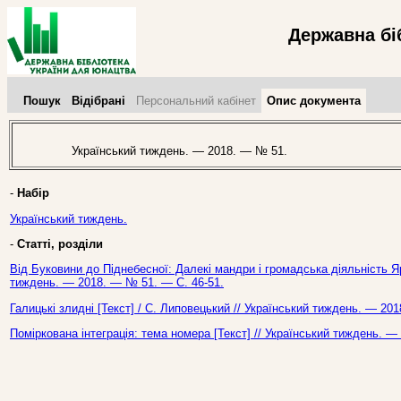
Державна бі
Пошук
Відібрані
Персональний кабінет
Опис документа
Український тиждень. — 2018. — № 51.
-
Набір
Український тиждень.
-
Статті, розділи
Від Буковини до Піднебесної: Далекі мандри і громадська діяльність Яр
тиждень. — 2018. — № 51. — С. 46-51.
Галицькі злидні [Текст] / С. Липовецький // Український тиждень. — 20
Поміркована інтеграція: тема номера [Текст] // Український тиждень. —