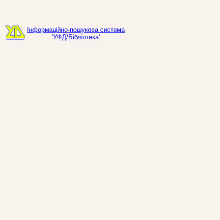
Інформаційно-пошукова система
'УФД/Бібліотека'