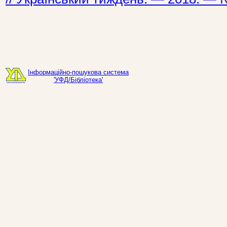
Інформаційно-пошукова система
'УФД/Бібліотека'