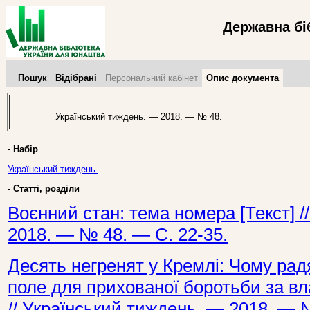
Державна бі
Пошук
Відібрані
Персональний кабінет
Опис документа
Український тиждень. — 2018. — № 48.
-
Набір
Український тиждень.
-
Статті, розділи
Воєнний стан: тема номера [Текст] /
2018. — № 48. — С. 22-35.
Десять негренят у Кремлі: Чому ра
поле для прихованої боротьби за вла
// Український тиждень. — 2018. — 