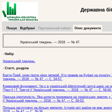
Державна бі
Пошук
Відібрані
Персональний кабінет
Опис документа
Український тиждень. — 2018. — № 47.
-
Набір
Український тиждень.
-
Статті, розділи
Бахти Ґірей: один проти двох імперій. Хто правив на Кубані на початку Х
тиждень. — 2018. — № 47. — С. 54-57.
Книжковий фундамент: Чи є в українській бібліотечній галузі шанс на 
[Текст] / Г. Трегуб // Український тиждень. — 2018. — № 47. — С. 58-60.
Панська ідентичність: Яка шляхта проживала на українських землях у Х
// Український тиждень. — 2018. — № 47. — С. 50-53.
Польща заслуговує на більшу емпатію: Історія цієї країни не має аналог
2018. — № 47. — С. 36-38.