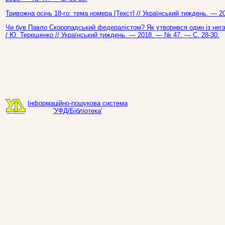
Тривожна осінь 18-го: тема номера [Текст] // Український тиждень. — 2
Чи був Павло Скоропадський федералістом? Як утворився один із негат
/ Ю. Терещенко // Український тиждень. — 2018. — № 47. — С. 28-30.
Інформаційно-пошукова система
'УФД/Бібліотека'