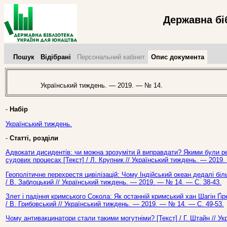
Державна бі
Пошук
Відібрані
Персональний кабінет
Опис документа
Український тиждень. — 2019. — № 14.
-
Набір
Український тиждень.
-
Статті, розділи
Адвокати дисидентів: чи можна зрозуміти й виправдати? Якими були ре
судових процесах [Текст] / Л. Крупник // Український тиждень. — 2019
Геополітичне перехрестя цивілізацій: Чому Індійський океан дедалі біл
/ В. Заблоцький // Український тиждень. — 2019. — № 14. — С. 38-43.
Злет і падіння кримського Сокола: Як останній кримський хан Шагін Ґір
/ В. Грибовський // Український тиждень. — 2019. — № 14. — С. 49-53.
Чому антивакцинатори стали такими могутніми? [Текст] / Г. Штайн // У