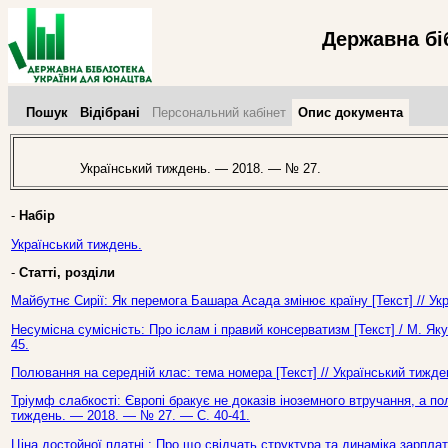
Державна бі
Пошук
Відібрані
Персональний кабінет
Опис документа
Український тиждень. — 2018. — № 27.
-
Набір
Український тиждень.
-
Статті, розділи
Майбутнє Сирії: Як перемога Башара Асада змінює країну [Текст] // У
Несумісна сумісність: Про іслам і правий консерватизм [Текст] / М. Як
45.
Полювання на середній клас: тема номера [Текст] // Український тижд
Тріумф слабкості: Європі бракує не доказів іноземного втручання, а полі
тиждень. — 2018. — № 27. — С. 40-41.
Ціна достойної платні : Про що свідчать структура та динаміка зарплат