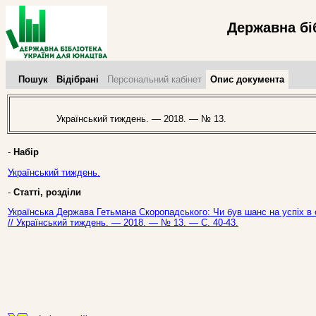
Державна бі
Пошук
Відібрані
Персональний кабінет
Опис документа
Український тиждень. — 2018. — № 13.
-
Набір
Український тиждень.
-
Статті, розділи
Українська Держава Гетьмана Скоропадського: Чи був шанс на успіх в о
// Український тиждень. — 2018. — № 13. — С. 40-43.