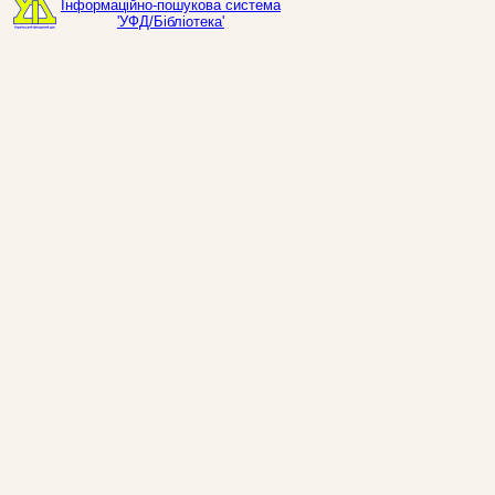
Інформаційно-пошукова система
'УФД/Бібліотека'