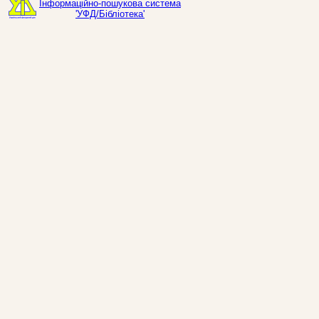
Інформаційно-пошукова система
'УФД/Бібліотека'