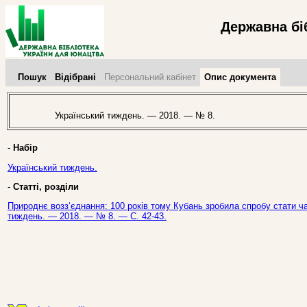
Державна бі
Пошук
Відібрані
Персональний кабінет
Опис документа
Український тиждень. — 2018. — № 8.
-
Набір
Український тиждень.
-
Статті, розділи
Природнє возз‘єднання: 100 років тому Кубань зробила спробу стати час
тиждень. — 2018. — № 8. — С. 42-43.