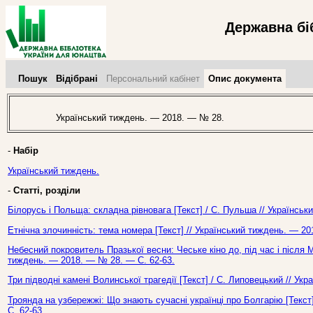
Державна бі
Пошук
Відібрані
Персональний кабінет
Опис документа
Український тиждень. — 2018. — № 28.
-
Набір
Український тиждень.
-
Статті, розділи
Білорусь і Польща: складна рівновага [Текст] / С. Пульша // Українсь
Етнічна злочинність: тема номера [Текст] // Український тиждень. — 2
Небесний покровитель Празької весни: Чеське кіно до, під час і після 
тиждень. — 2018. — № 28. — С. 62-63.
Три підводні камені Волинської трагедії [Текст] / С. Липовецький // У
Троянда на узбережжі: Що знають сучасні українці про Болгарію [Текст
С. 62-63.