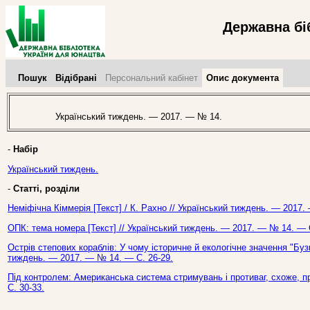
Державна бі
Пошук
Відібрані
Персональний кабінет
Опис документа
Український тиждень. — 2017. — № 14.
-
Набір
Український тиждень.
-
Статті, розділи
Неміфічна Кіммерія [Текст] / К. Рахно // Український тиждень. — 2017.
ОПК: тема номера [Текст] // Український тиждень. — 2017. — № 14. — С
Острів степових кораблів: У чому історичне й екологічне значення "Бузь
тиждень. — 2017. — № 14. — С. 26-29.
Під контролем: Американська система стримувань і противаг, схоже, п
С. 30-33.