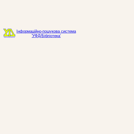
Інформаційно-пошукова система
'УФД/Бібліотека'