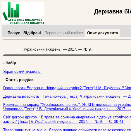
Державна бі
Пошук
Відібрані
Персональний кабінет
Опис документа
Український тиждень. — 2017. — № 9.
-
Набір
Український тиждень.
-
Статті, розділи
Ґюлен проти Ердогана: гібридний конфлікт? [Текст] / М. Якубович // У
Державна власність : Тема номера [Текст] // Український тиждень. — 2
Кримінальна справа "Українського вісника": Як КГБ полював на україн
Чорновола [Текст] / В. Деревінський // Український тиждень. — 2017. 
Світ догори дриґом : Вітрова та сонячна енергетика підточує столітн
заміну? [Текст] // Український тиждень. — 2017. — № 9. — С. 38-41.
Травоїдним тут не місце: Європа починає сприймати власну безпеку се