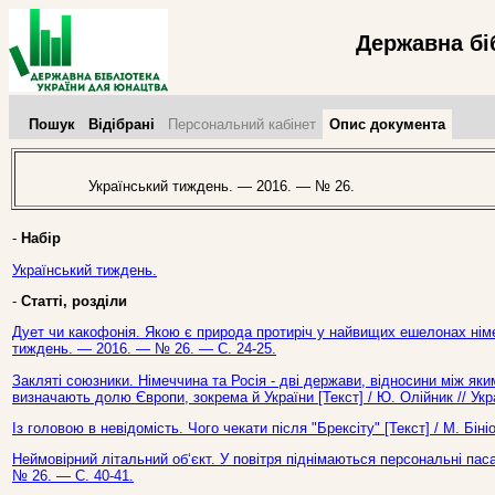
Державна бі
Пошук
Відібрані
Персональний кабінет
Опис документа
Український тиждень. — 2016. — № 26.
-
Набір
Український тиждень.
-
Статті, розділи
Дует чи какофонія. Якою є природа протиріч у найвищих ешелонах німец
тиждень. — 2016. — № 26. — С. 24-25.
Закляті союзники. Німеччина та Росія - дві держави, відносини між я
визначають долю Європи, зокрема й України [Текст] / Ю. Олійник // Ук
Із головою в невідомість. Чого чекати після "Брексіту" [Текст] / М. Бі
Неймовірний літальний об‘єкт. У повітря піднімаються персональні пас
№ 26. — С. 40-41.