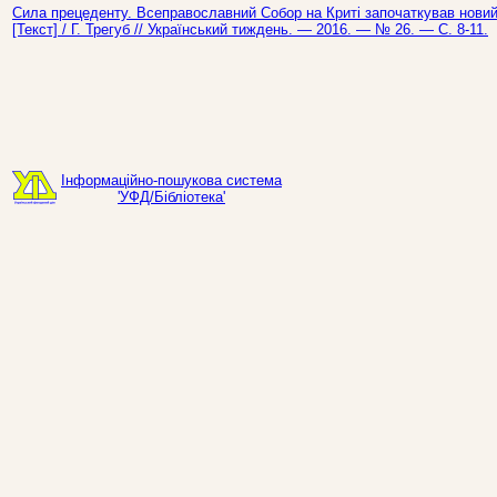
Сила прецеденту. Всеправославний Собор на Криті започаткував новий
[Текст] / Г. Трегуб // Український тиждень. — 2016. — № 26. — С. 8-11.
Інформаційно-пошукова система
'УФД/Бібліотека'