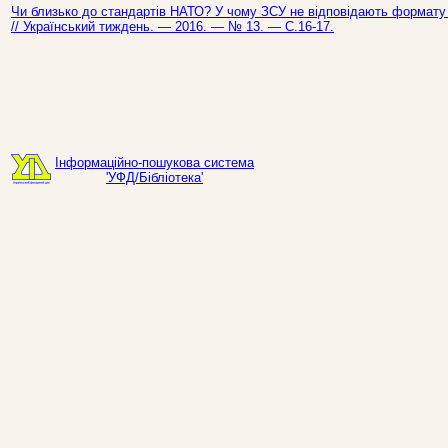
Чи близько до стандартів НАТО? У чому ЗСУ не відповідають формату П
// Український тиждень. — 2016. — № 13. — С.16-17.
Інформаційно-пошукова система
'УФД/Бібліотека'