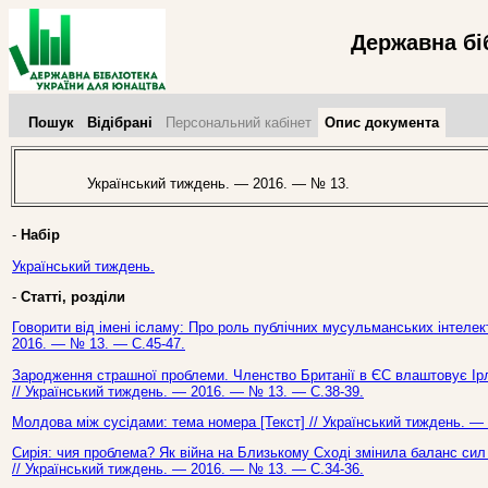
Державна бі
Пошук
Відібрані
Персональний кабінет
Опис документа
Український тиждень. — 2016. — № 13.
-
Набір
Український тиждень.
-
Статті, розділи
Говорити від імені ісламу: Про роль публічних мусульманських інтелект
2016. — № 13. — С.45-47.
Зародження страшної проблеми. Членство Британії в ЄС влаштовує Ірлан
// Український тиждень. — 2016. — № 13. — С.38-39.
Молдова між сусідами: тема номера [Текст] // Український тиждень. —
Сирія: чия проблема? Як війна на Близькому Сході змінила баланс сил н
// Український тиждень. — 2016. — № 13. — С.34-36.