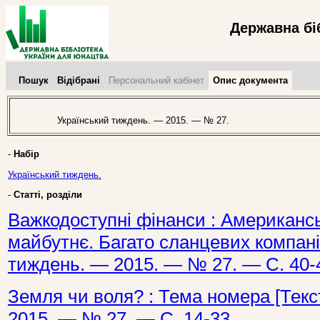
Державна бі
Пошук
Відібрані
Персональний кабінет
Опис документа
Український тиждень. — 2015. — № 27.
-
Набір
Український тиждень.
-
Статті, розділи
Важкодоступні фінанси : Американс
майбутнє. Багато сланцевих компаній 
тиждень. — 2015. — № 27. — С. 40-
Земля чи воля? : Тема номера [Текст
2015. — № 27. — С. 14-33.