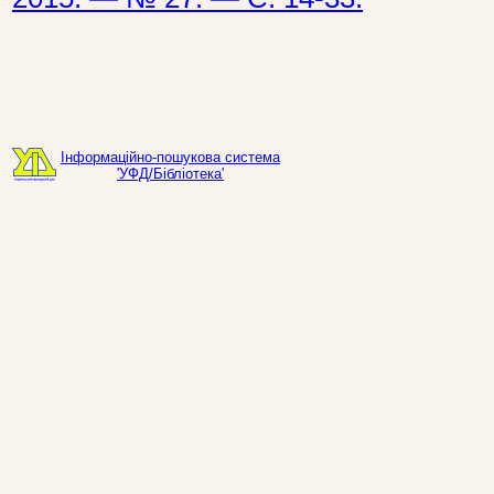
Інформаційно-пошукова система
'УФД/Бібліотека'