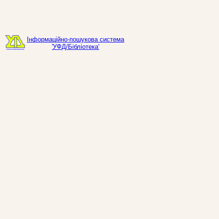
Інформаційно-пошукова система
'УФД/Бібліотека'