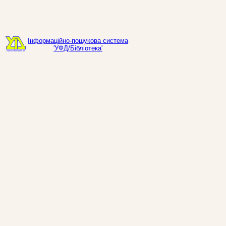
Інформаційно-пошукова система
'УФД/Бібліотека'