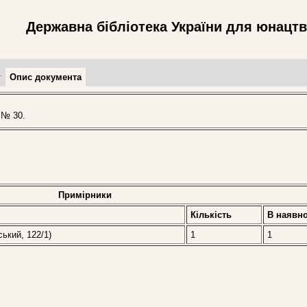
Державна бібліотека України для юнацт
т
Опис документа
 № 30.
Примірники
Кількість
В наявно
ський, 122/1)
1
1