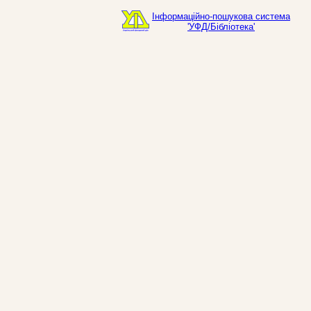
Інформаційно-пошукова система
'УФД/Бібліотека'