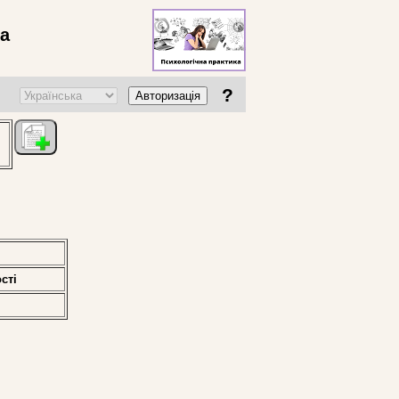
ва
?
Авторизація
стi