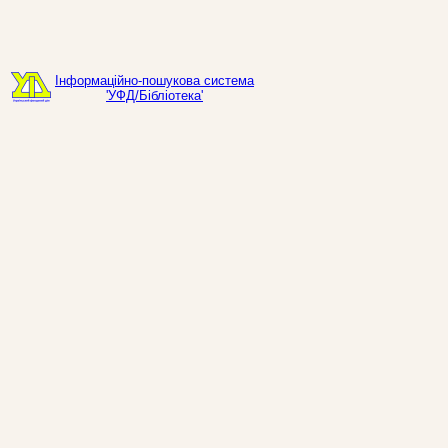
Інформаційно-пошукова система
'УФД/Бібліотека'