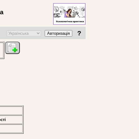
ва
?
Авторизація
стi