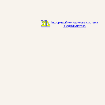
Інформаційно-пошукова система
'УФД/Бібліотека'