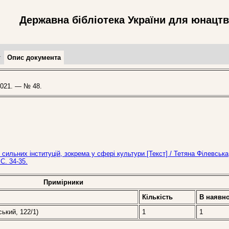
Державна бібліотека України для юнацт
т
Опис документа
021. — № 48.
сильних інституцій, зокрема у сфері культури [Текст] / Тетяна Філевська
С. 34-35.
Примірники
Кількість
В наявно
ський, 122/1)
1
1